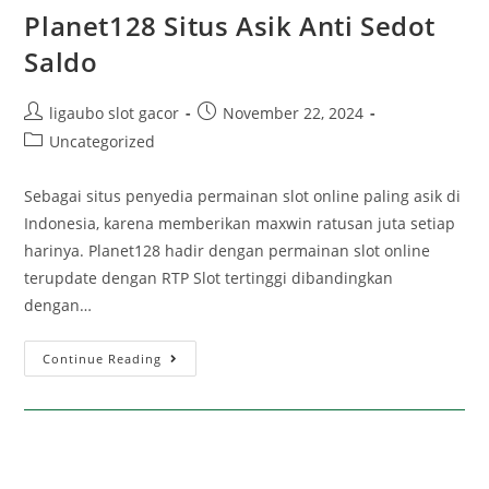
Planet128 Situs Asik Anti Sedot
Saldo
ligaubo slot gacor
November 22, 2024
Uncategorized
Sebagai situs penyedia permainan slot online paling asik di
Indonesia, karena memberikan maxwin ratusan juta setiap
harinya. Planet128 hadir dengan permainan slot online
terupdate dengan RTP Slot tertinggi dibandingkan
dengan…
Continue Reading