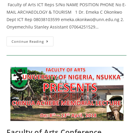
Faculty of Arts ICT Reps S/No NAME POSITION PHONE No E-
MAIL ARCHAEOLOGY & TOURISM 1 Dr. Emeka C Okonkwo
Dept ICT Rep 08038103599 emeka.okonkwo@unn.edu.ng 2.
Onyemechilu Stanley Assistant 07064251529…
Continue Reading
Faculty of Arts Conference