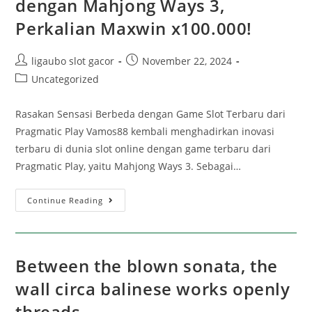
dengan Mahjong Ways 3,
Perkalian Maxwin x100.000!
ligaubo slot gacor
November 22, 2024
Uncategorized
Rasakan Sensasi Berbeda dengan Game Slot Terbaru dari
Pragmatic Play Vamos88 kembali menghadirkan inovasi
terbaru di dunia slot online dengan game terbaru dari
Pragmatic Play, yaitu Mahjong Ways 3. Sebagai…
Continue Reading
Between the blown sonata, the
wall circa balinese works openly
threads…